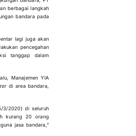
gkungan bandara, PT
kan berbagai langkah
gkungan bandara pada
entar lagi juga akan
elakukan pencegahan
aksi tanggap dalam
 lalu, Manajemen YIA
zer
di area bandara,
/3/2020) di seluruh
ih kurang 20 orang
gguna jasa bandara,”