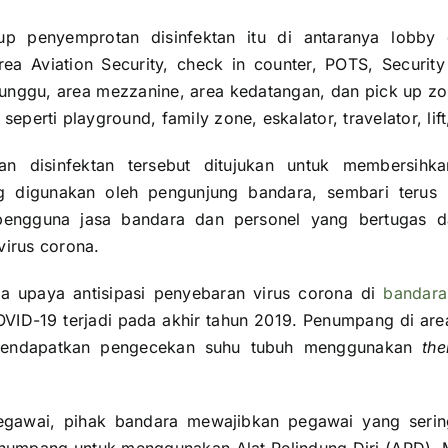
p penyemprotan disinfektan itu di antaranya lobby 
rea Aviation Security, check in counter, POTS, Securit
tunggu, area mezzanine, area kedatangan, dan pick up zon
seperti playground, family zone, eskalator, travelator, lift,
n disinfektan tersebut ditujukan untuk membersihkan
ng digunakan oleh pengunjung bandara, sembari teru
pengguna jasa bandara dan personel yang bertugas d
virus corona.
a upaya antisipasi penyebaran virus corona di
bandara
VID-19 terjadi pada akhir tahun 2019. Penumpang di ar
mendapatkan pengecekan suhu tubuh menggunakan
th
egawai, pihak bandara mewajibkan pegawai yang serin