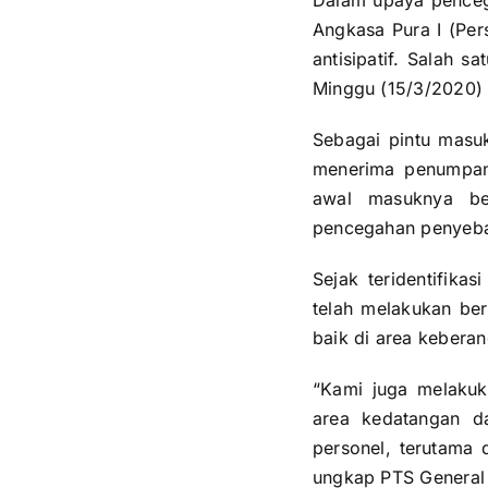
Dalam upaya penceg
Angkasa Pura I (Per
antisipatif. Salah 
Minggu (15/3/2020)
Sebagai pintu masuk
menerima penumpang
awal masuknya ber
pencegahan penyeba
Sejak teridentifika
telah melakukan be
baik di area keber
“Kami juga melakuk
area kedatangan d
personel, terutama 
ungkap PTS General