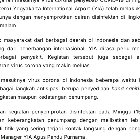
ahan masuknya virus corona penyebab COVID-19 di lin
sero) Yogyakarta International Arport (YIA) telah melaku
satunya dengan menyemprotkan cairan disinfektan di lin
 malam.
 masyarakat dari berbagai daerah di Indonesia dan seb
 dari penerbangan internasional, YIA dirasa perlu m
bagai penyakit. Kegiatan tersebut juga sebagai 
ran virus corona yang makin meluas.
si masuknya virus corona di Indonesia beberapa waktu
rbagai langkah antisipasi berupa penyediaan
hand saniti
angkatan maupun kedatangan penumpang.
an kegiatan penyemprotan disinfektan pada Minggu (15
an keberangkatan penumpang dengan melibatkan leb
di titik yang sering terjadi kontak langsung dengan pen
 Manager YIA Agus Pandu Purnama.