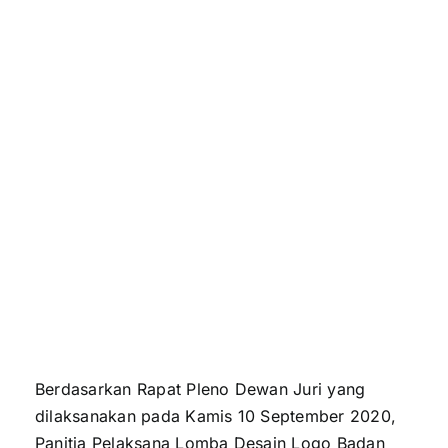
LOGO BADAN
Publikasi
OTORITA
Peta Wisata
BORUBUDUR
BLU
Berdasarkan Rapat Pleno Dewan Juri yang
dilaksanakan pada Kamis 10 September 2020,
Panitia Pelaksana Lomba Desain Logo Badan