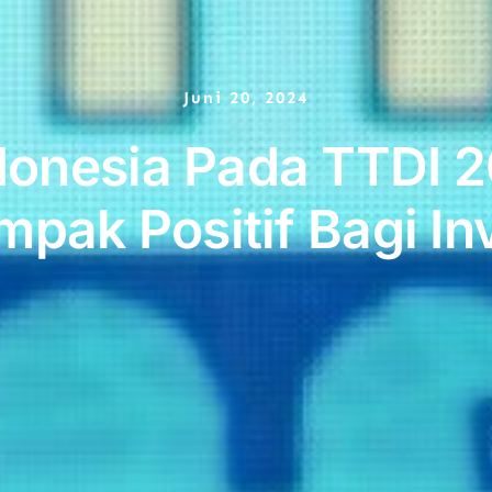
Juni 20, 2024
donesia Pada TTDI 
pak Positif Bagi In