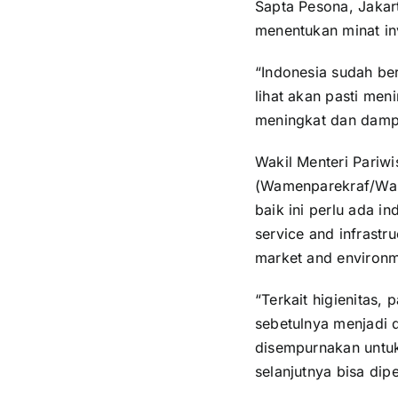
Sapta Pesona, Jakart
menentukan minat in
“Indonesia sudah ber
lihat akan pasti men
meningkat dan damp
Wakil Menteri Pariw
(Wamenparekraf/Wak
baik ini perlu ada in
service and infrastr
market and environme
“Terkait higienitas
sebetulnya menjadi d
disempurnakan untuk
selanjutnya bisa dipe