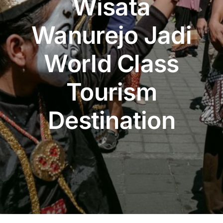
Wisata
Publikasi
Wanurejo Jadi
Peta Wisata
World Class
BLU
Tourism
Destination