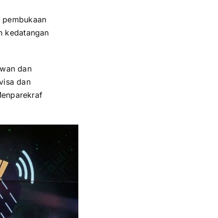
n pembukaan
h kedatangan
aiwan dan
visa dan
Menparekraf