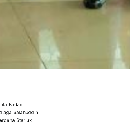
pala Badan
diaga Salahuddin
rdana Starlux