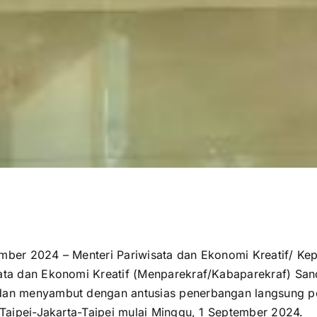
mber 2024 – Menteri Pariwisata dan Ekonomi Kreatif/ Ke
ata dan Ekonomi Kreatif (Menparekraf/Kabaparekraf) San
dan menyambut dengan antusias penerbangan langsung pe
 Taipei-Jakarta-Taipei mulai Minggu, 1 September 2024.