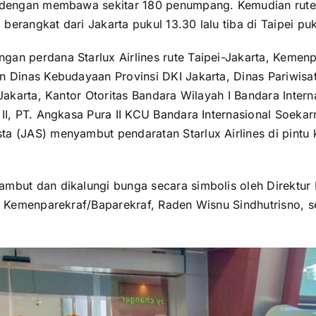
 dengan membawa sekitar 180 penumpang. Kemudian rute 
erangkat dari Jakarta pukul 13.30 lalu tiba di Taipei puk
an perdana Starlux Airlines rute Taipei-Jakarta, Kemen
n Dinas Kebudayaan Provinsi DKI Jakarta, Dinas Pariwis
 Jakarta, Kantor Otoritas Bandara Wilayah I Bandara Inter
II, PT. Angkasa Pura II KCU Bandara Internasional Soekar
a (JAS) menyambut pendaratan Starlux Airlines di pintu
mbut dan dikalungi bunga secara simbolis oleh Direktur
 I Kemenparekraf/Baparekraf, Raden Wisnu Sindhutrisno, 