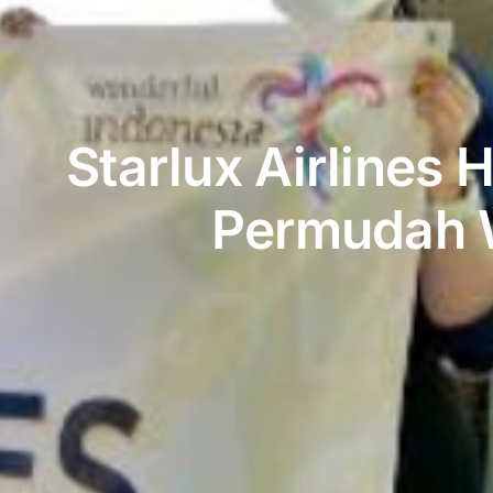
Starlux Airlines
Permudah W