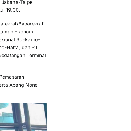
Jakarta-Taipei
ul 19.30.
parekraf/Baparekraf
ata dan Ekonomi
nasional Soekarno-
no-Hatta, dan PT.
 kedatangan Terminal
 Pemasaran
serta Abang None