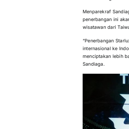
Menparekraf Sandia
penerbangan ini ak
wisatawan dari Taiwa
“Penerbangan Starlux
internasional ke Ind
menciptakan lebih b
Sandiaga.