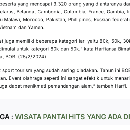
h peserta yang mencapai 3.320 orang yang diantaranya da
 Belarus, Belanda, Cambodia, Colombia, France, Gambia, I
tu Malawi, Morocco, Pakistan, Phillipines, Russian federa
 Vietnam dan Yamen.
t juga memiliki beberapa kategori lari yaitu 80k, 50k, 30
imulai untuk kategori 80k dan 50k,” kata Harfiansa Bimat
a, BOB. (25/2/2024)
t sport tourism yang sudah sering diadakan. Tahun ini BO
n. Event olahraga seperti ini sangat efektik untuk menar
 juga dapat menikmati pemandangan alam,” tambah Harfi.
GA :
WISATA PANTAI HITS YANG ADA D