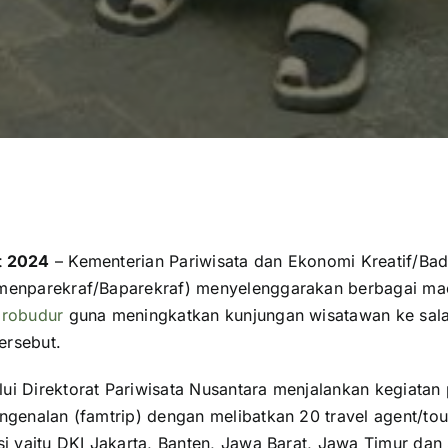
t 2024
– Kementerian Pariwisata dan Ekonomi Kreatif/Bad
emenparekraf/Baparekraf) menyelenggarakan berbagai ma
orobudur
guna meningkatkan kunjungan wisatawan ke salah
tersebut.
ui Direktorat Pariwisata Nusantara menjalankan kegiatan
ngenalan (famtrip) dengan melibatkan 20 travel agent/tou
si yaitu DKI Jakarta, Banten, Jawa Barat, Jawa Timur dan