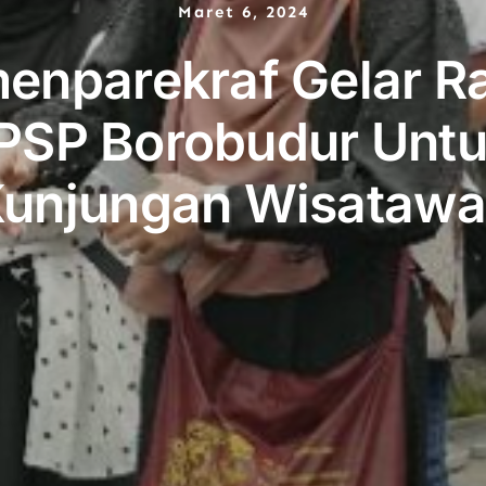
Maret 6, 2024
menparekraf Gelar 
DPSP Borobudur Untu
unjungan Wisataw