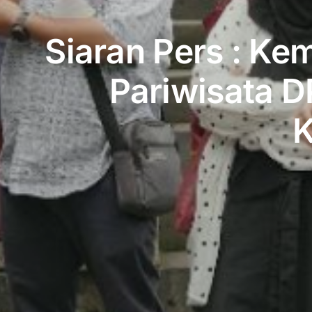
Siaran Pers : Ke
Pariwisata 
K