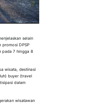
enjelaskan selain
an promosi DPSP
n pada 7 hingga 8
a wisata, destinasi
uh) buyer (travel
tisipasi dalam
gerakan wisatawan