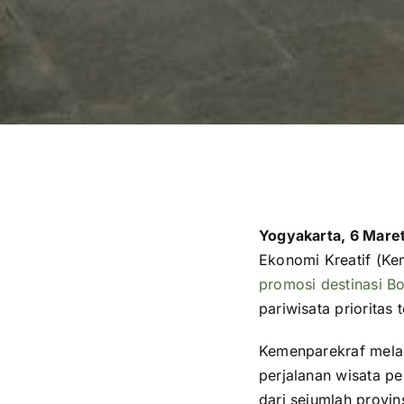
Yogyakarta, 6 Mare
Ekonomi Kreatif (K
promosi destinasi B
pariwisata prioritas 
Kemenparekraf melal
perjalanan wisata pe
dari sejumlah provin